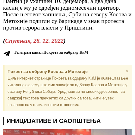
Пантић је ухапшен 10. децембра, а два дана
касније му је одређен једномесечни притвор.
После његовог хапшења, Срби на северу Косова и
Метохије подигли су барикаде у знак протеста
против терора власти у Приштини.
(
Спутњик, 28. 12. 2022
)
Телеграм канал Покрета за одбрану КиМ
×
Покрет за одбрану Косова и Метохије
Циљ интернет странице Покрета за одбрану КиМ је обавештавање
читалаца о свему што има значаја за одбрану Косова и Метохије у
саставу Републике Србије. Уредништво не сноси одговорност за
садржај текстова преузетих са других сајтова, нити је увек
сагласно са у њима изнетим ставовима.
ИНИЦИЈАТИВЕ И САОПШТЕЊА