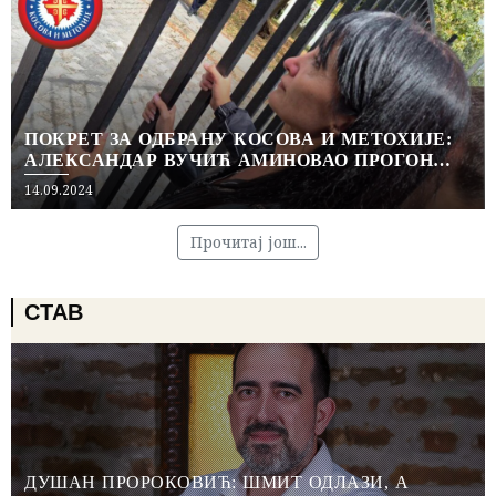
ПОКРЕТ ЗА ОДБРАНУ КОСОВА И МЕТОХИЈЕ:
АЛЕКСАНДАР ВУЧИЋ АМИНОВАО ПРОГОН
СРПСКИХ ИНСТИТУЦИЈА И ИСЕЉАВАЊЕ
Posted
14.09.2024
СРПСКОГ СТАНОВНИШТВА
on
Прочитај још...
СТАВ
ДУШАН ПРОРОКОВИЋ: ШМИТ ОДЛАЗИ, А