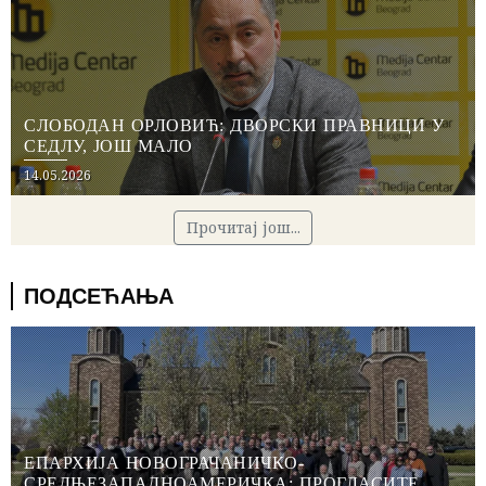
СЛОБОДАН ОРЛОВИЋ: ДВОРСКИ ПРАВНИЦИ У
СЕДЛУ, ЈОШ МАЛО
Posted
14.05.2026
on
Прочитај још...
ПОДСЕЋАЊА
ЕПАРХИЈА НОВОГРАЧАНИЧКО-
СРЕДЊЕЗАПАДНОАМЕРИЧКА: ПРОГЛАСИТЕ