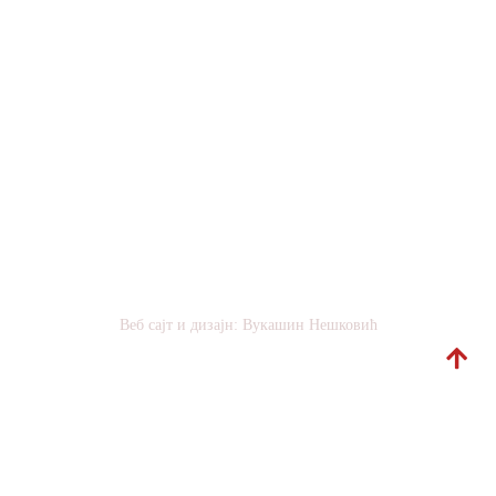
последњу фазу предаје
јужне српске покрајине
великоалбанском
покрету. Током осам
година аутократске
владавине није се нашла
политичка снага кадра да
стане на пут овом
историјском безумљу.
Веб сајт и дизајн: Вукашин Нешковић