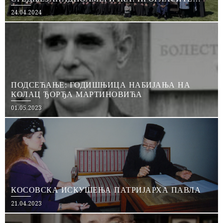
КИМ ОКУПИРАНОМ ТЕРИТОРИЈОМ И
Posted
24.04.2024
ПОНИШТИТЕ СВЕ СПОРАЗУМЕ СА БРИСЕЛОМ И
on
ПРИШТИНОМ
ПОДСЕЋАЊЕ: ГОДИШЊИЦА НАБИЈАЊА НА
КОЛАЦ ЂОРЂА МАРТИНОВИЋА
Posted
01.05.2023
on
КОСОВСКА ИСКУШЕЊА ПАТРИЈАРХА ПАВЛА
Posted
21.04.2023
on