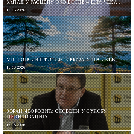
ЗАПАД У РАСЦЕПУ ОКО БОСНЕ – ШТА ЧЕКА
СРПСКУ
Posted
16.05.2026
on
МИТРОПОЛИТ ФОТИЈЕ: СРБИЈА У ПРОЛЕЋЕ
Posted
15.05.2026
on
ЗОРАН ЧВОРОВИЋ: СЛОВЕНИ У СУКОБУ
ЦИВИЛИЗАЦИЈА
Posted
15.05.2026
on