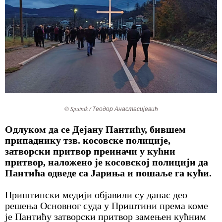
© Sputnik / Теодор Анастасијевић
Одлуком да се Дејану Пантићу, бившем
припаднику тзв. косовске полиције,
затворски притвор преиначи у кућни
притвор, наложено је косовској полицији да
Пантића одведе са Јариња и пошаље га кући.
Приштински медији објавили су данас део
решења Основног суда у Приштини према коме
је Пантићу затворски притвор замењен кућним