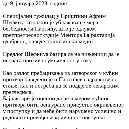
до 9. јануара 2023. године.
Специјални тужилац у Приштини Африм
Шефкиу затражио је ублажавање мера
безбедности Пантићу, што је одлуком
претпретресног судије Ментора Бајрактарија
одобрено, наводе приштински медиј.
Предлог Шефкиуа базира се на чињеници да је
истрага против осумњиченог у току.
Као разлог пребацивања из затворског у кућни
притвор наведено је и Пантићево здравствено
стање, као и потреба да се подвргне лекарским
прегледима.
Бајрактари је оценио да ће и мером кућног
притвора бити осигурано присуство окривљеног
у поступку и да неће бити нарушено успешно и
редовно спровођење кривичног поступка.