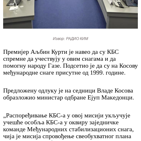
Извор: РАДИО КИМ
Премијер Аљбин Курти је навео да су КБС
спремне да учествују у овим снагама и да
помогну народу Газе. Подсетио је да су на Косову
међународне снаге присутне од 1999. године.
Предложену одлуку је на седници Владе Косова
образложио министар одбране Ејуп Македонци.
„Распоређивање КБС-а у овој мисији укључује
учешће особља КБС-а у оквиру заједничке
команде Међународних стабилизационих снага,
чија је мисија спровођење свеобухватног плана