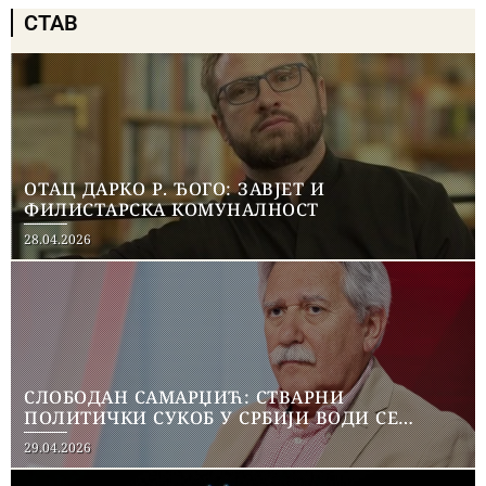
СТАВ
ОТАЦ ДАРКО Р. ЂОГО: ЗАВЈЕТ И
ФИЛИСТАРСКА КОМУНАЛНОСТ
Posted
28.04.2026
on
СЛОБОДАН САМАРЏИЋ: СТВАРНИ
ПОЛИТИЧКИ СУКОБ У СРБИЈИ ВОДИ СЕ
ИЗМЕЂУ ВЛАДАЈУЋЕ СТРАНКЕ И
Posted
29.04.2026
СТУДЕНТСКОГ ПОКРЕТА
on