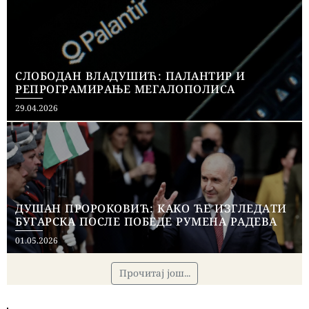
СЛОБОДАН ВЛАДУШИЋ: ПАЛАНТИР И
РЕПРОГРАМИРАЊЕ МЕГАЛОПОЛИСА
Posted
29.04.2026
on
ДУШАН ПРОРОКОВИЋ: КАКО ЋЕ ИЗГЛЕДАТИ
БУГАРСКА ПОСЛЕ ПОБЕДЕ РУМЕНА РАДЕВА
Posted
01.05.2026
on
Прочитај још...