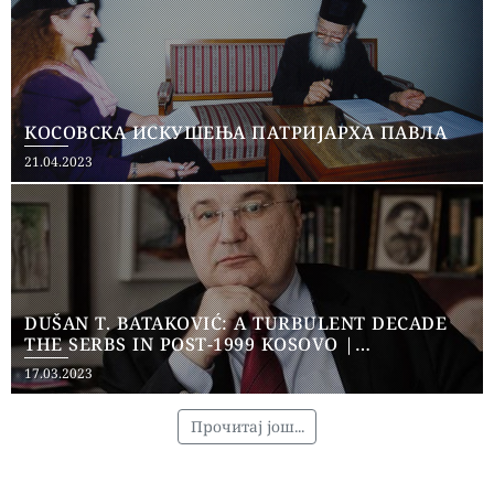
КОСОВСКА ИСКУШЕЊА ПАТРИЈАРХА ПАВЛА
Posted
21.04.2023
on
DUŠAN T. BATAKOVIĆ: A TURBULENT DECADE
THE SERBS IN POST-1999 KOSOVO |
DESTRUCTION OF CULTURAL HERITAGE,
Posted
17.03.2023
ETHNIC CLEANSING, AND MARGINALIZATION
on
(1999 – 2009)
Прочитај још...