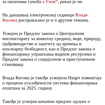
за окончање сукоба
у Гази
“, рекао је он.
На данашњој електронској седници
Владе
Косова
расправљано је и о другим темама.
Усвојен је Предлог закона о Централном
инспекторату за животну средину, воде, природу,
грађевинарство и заштиту од зрачења и
нуклеарну безбедност, као и Предлог закона о
финансирању управљања водним ресурсима и
Предлог закона о социјалном и приступачном
становању.
Влада Косова је такође усвојила Нацрт извештаја
о процени усклађености система финансирања
општина за 2025. годину.
Такође је усвојен коначни предлог одлуке о