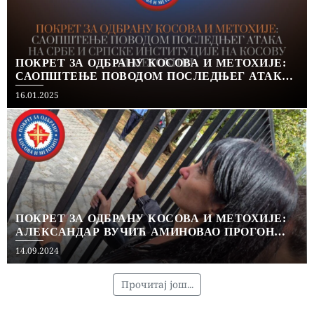
ПОКРЕТ ЗА ОДБРАНУ КОСОВА И МЕТОХИЈЕ:
САОПШТЕЊЕ ПОВОДОМ ПОСЛЕДЊЕГ АТАКА
НА СРБЕ И СРПСКЕ ИНСТИТУЦИЈЕ НА
Posted
16.01.2025
КОСОВУ И МЕТОХИЈИ
on
ПОКРЕТ ЗА ОДБРАНУ КОСОВА И МЕТОХИЈЕ:
АЛЕКСАНДАР ВУЧИЋ АМИНОВАО ПРОГОН
СРПСКИХ ИНСТИТУЦИЈА И ИСЕЉАВАЊЕ
Posted
14.09.2024
СРПСКОГ СТАНОВНИШТВА
on
Прочитај још...