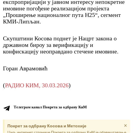
експропријацији у јавном интересу непокретне
имовине погођене реализацијом пројекта
„Проширење националног пута Н25“, сегмент
КМИ-Липљан.
Скупштини Косова поднет је Нацрт закона о
државном бироу за верификацију и
конфискацију неоправдано стечене имовине.
Горан Аврамовић
(
РАДИО КИМ, 30.03.2026
)
Телеграм канал Покрета за одбрану КиМ
×
Покрет за одбрану Косова и Метохије
Циљ интернет странице Покрета за одбрану КиМ је обавештавање