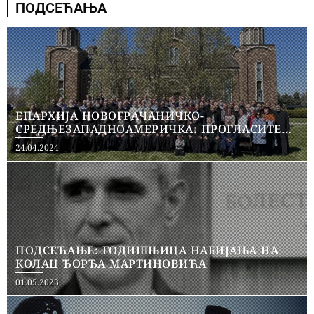
ПОДСЕЋАЊА
ЕПАРХИЈА НОВОГРАЧАНИЧКО-
СРЕДЊЕЗАПАДНОАМЕРИЧКА: ПРОГЛАСИТЕ
КИМ ОКУПИРАНОМ ТЕРИТОРИЈОМ И
Posted
24.04.2024
ПОНИШТИТЕ СВЕ СПОРАЗУМЕ СА БРИСЕЛОМ
on
И ПРИШТИНОМ
ПОДСЕЋАЊЕ: ГОДИШЊИЦА НАБИЈАЊА НА
КОЛАЦ ЂОРЂА МАРТИНОВИЋА
Posted
01.05.2023
on