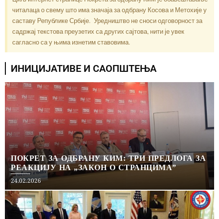
читалаца о свему што има значаја за одбрану Косова и Метохије у
саставу Републике Србије. Уредништво не сноси одговорност за
садржај текстова преузетих са других сајтова, нити је увек
сагласно са у њима изнетим ставовима.
ИНИЦИЈАТИВЕ И САОПШТЕЊА
ПОКРЕТ ЗА ОДБРАНУ КИМ: ТРИ ПРЕДЛОГА ЗА
РЕАКЦИЈУ НА „ЗАКОН О СТРАНЦИМА”
Posted
24.02.2026
on